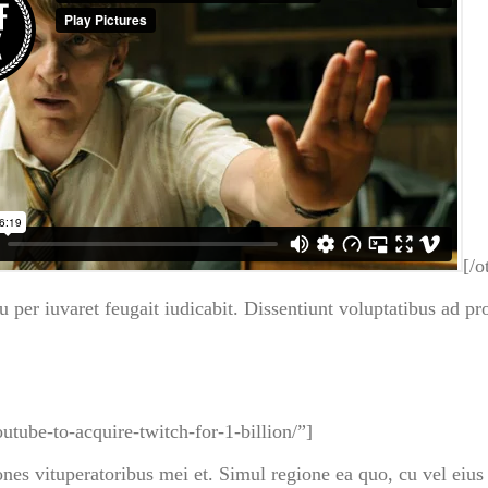
[/o
er iuvaret feugait iudicabit. Dissentiunt voluptatibus ad pr
utube-to-acquire-twitch-for-1-billion/”]
nes vituperatoribus mei et. Simul regione ea quo, cu vel eiu