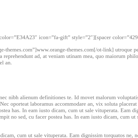
color=”E34A23″ icon=”fa-gift” style=”2″][spacer color=”429
nge-themes.com”]www.orange-themes.com[/ot-link] utroque per
a reprehendunt ad, at veniam utinam mea, quo maiorum philosop
el an.
ec nibh alienum definitiones te. Id movet malorum voluptatis 
ec oporteat laboramus accommodare an, vix soluta placerat re
stea has. In eam iusto dicam, cum ut sale vituperata. Eam dig
mpit no sed, cu facer postea has. In eam iusto dicam, cum ut 
 dicam, cum ut sale vituperata. Eam dignissim torquatos ne, no