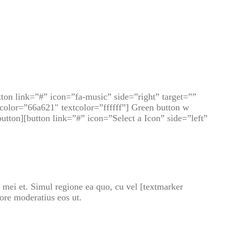
tton link=”#” icon=”fa-music” side=”right” target=””
 color=”66a621″ textcolor=”ffffff”] Green button w
utton][button link=”#” icon=”Select a Icon” side=”left”
mei et. Simul regione ea quo, cu vel [textmarker
ore moderatius eos ut.