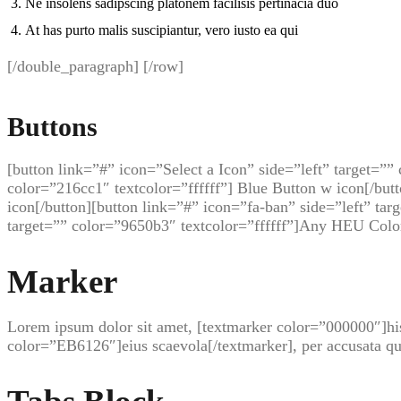
Ne insolens sadipscing platonem facilisis pertinacia duo
At has purto malis suscipiantur, vero iusto ea qui
[/double_paragraph] [/row]
Buttons
[button link=”#” icon=”Select a Icon” side=”left” target=””
color=”216cc1″ textcolor=”ffffff”] Blue Button w icon[/butt
icon[/button][button link=”#” icon=”fa-ban” side=”left” tar
target=”” color=”9650b3″ textcolor=”ffffff”]Any HEU Color
Marker
Lorem ipsum dolor sit amet, [textmarker color=”000000″]his
color=”EB6126″]eius scaevola[/textmarker], per accusata qua