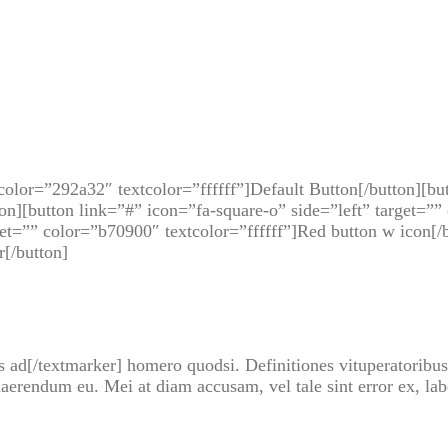
 color=”292a32″ textcolor=”ffffff”]Default Button[/button][bu
on][button link=”#” icon=”fa-square-o” side=”left” target=””
get=”” color=”b70900″ textcolor=”ffffff”]Red button w icon[/b
[/button]
 ad[/textmarker] homero quodsi. Definitiones vituperatoribus 
erendum eu. Mei at diam accusam, vel tale sint error ex, lab