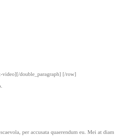
t-video][/double_paragraph] [/row]
o.
s scaevola, per accusata quaerendum eu. Mei at diam