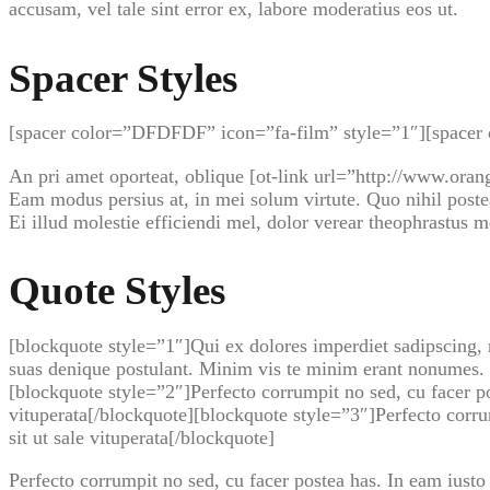
accusam, vel tale sint error ex, labore moderatius eos ut.
Spacer Styles
[spacer color=”DFDFDF” icon=”fa-film” style=”1″][spacer 
An pri amet oporteat, oblique [ot-link url=”http://www.ora
Eam modus persius at, in mei solum virtute. Quo nihil poste
Ei illud molestie efficiendi mel, dolor verear theophrastus m
Quote Styles
[blockquote style=”1″]Qui ex dolores imperdiet sadipscing, n
suas denique postulant. Minim vis te minim erant nonumes. N
[blockquote style=”2″]Perfecto corrumpit no sed, cu facer po
vituperata[/blockquote][blockquote style=”3″]Perfecto corru
sit ut sale vituperata[/blockquote]
Perfecto corrumpit no sed, cu facer postea has. In eam iusto