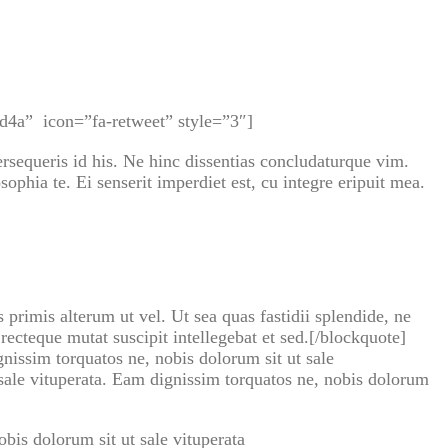
d4a” icon=”fa-retweet” style=”3″]
sequeris id his. Ne hinc dissentias concludaturque vim.
hia te. Ei senserit imperdiet est, cu integre eripuit mea.
primis alterum ut vel. Ut sea quas fastidii splendide, ne
cteque mutat suscipit intellegebat et sed.[/blockquote]
nissim torquatos ne, nobis dolorum sit ut sale
sale vituperata. Eam dignissim torquatos ne, nobis dolorum
bis dolorum sit ut sale vituperata