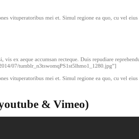
nes vituperatoribus mei et. Simul regione ea quo, cu vel eiu
cilisi, vis ex aeque accumsan recteque. Duis repudiare reprehe
ds/2014/07/tumblr_n3tswomqPS1st5lhmo1_1280.jpg”]
nes vituperatoribus mei et. Simul regione ea quo, cu vel eiu
(youtube & Vimeo)