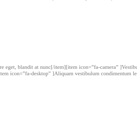
uere eget, blandit at nunc[/item][item icon=”fa-camera” ]Vesti
[item icon=”fa-desktop” ]Aliquam vestibulum condimentum leo, 